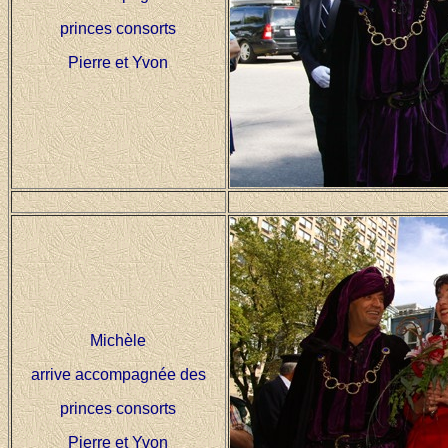
princes consorts
Pierre et Yvon
Michèle
arrive accompagnée des
princes consorts
Pierre et Yvon