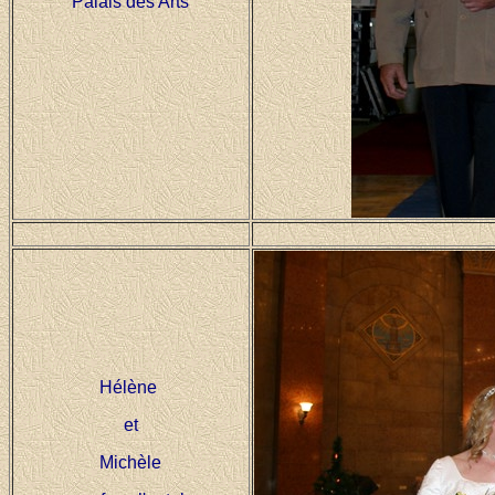
Palais des Arts
Hélène
et
Michèle