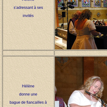
s'adressant à ses
invités
Hélène
donne une
bague de fiancailles à