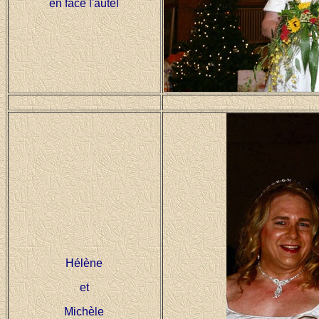
en face l'autel
Hélène
et
Michèle