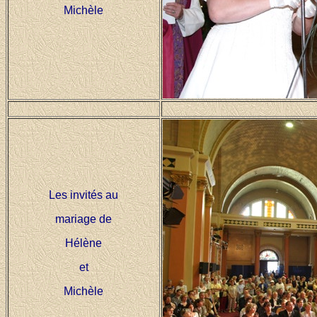
Michèle
Les invités au
mariage de
Hélène
et
Michèle