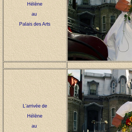
Hélène
au
Palais des Arts
L'arrivée de
Hélène
au