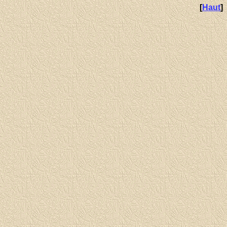
[
Haut
]